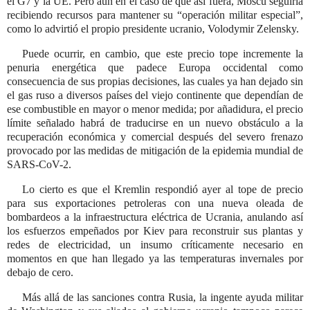
el G7 y la UE. Pero aun en el caso de que así fuera, Moscú seguiría
recibiendo recursos para mantener su
operación militar especial
,
como lo advirtió el propio presidente ucranio, Volodymir Zelensky.
Puede ocurrir, en cambio, que este precio tope incremente la
penuria energética que padece Europa occidental como
consecuencia de sus propias decisiones, las cuales ya han dejado sin
el gas ruso a diversos países del viejo continente que dependían de
ese combustible en mayor o menor medida; por añadidura, el precio
límite señalado habrá de traducirse en un nuevo obstáculo a la
recuperación económica y comercial después del severo frenazo
provocado por las medidas de mitigación de la epidemia mundial de
SARS-CoV-2.
Lo cierto es que el Kremlin respondió ayer al tope de precio
para sus exportaciones petroleras con una nueva oleada de
bombardeos a la infraestructura eléctrica de Ucrania, anulando así
los esfuerzos empeñados por Kiev para reconstruir sus plantas y
redes de electricidad, un insumo críticamente necesario en
momentos en que han llegado ya las temperaturas invernales por
debajo de cero.
Más allá de las sanciones contra Rusia, la ingente ayuda militar