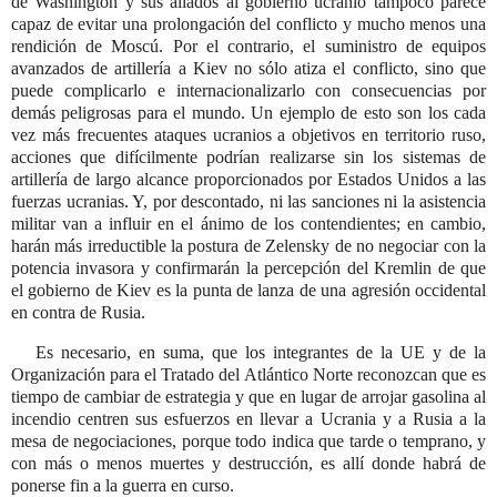
de Washington y sus aliados al gobierno ucranio tampoco parece
capaz de evitar una prolongación del conflicto y mucho menos una
rendición de Moscú. Por el contrario, el suministro de equipos
avanzados de artillería a Kiev no sólo atiza el conflicto, sino que
puede complicarlo e internacionalizarlo con consecuencias por
demás peligrosas para el mundo. Un ejemplo de esto son los cada
vez más frecuentes ataques ucranios a objetivos en territorio ruso,
acciones que difícilmente podrían realizarse sin los sistemas de
artillería de largo alcance proporcionados por Estados Unidos a las
fuerzas ucranias. Y, por descontado, ni las sanciones ni la asistencia
militar van a influir en el ánimo de los contendientes; en cambio,
harán más irreductible la postura de Zelensky de no negociar con la
potencia invasora y confirmarán la percepción del Kremlin de que
el gobierno de Kiev es la punta de lanza de una agresión occidental
en contra de Rusia.
Es necesario, en suma, que los integrantes de la UE y de la
Organización para el Tratado del Atlántico Norte reconozcan que es
tiempo de cambiar de estrategia y que en lugar de arrojar gasolina al
incendio centren sus esfuerzos en llevar a Ucrania y a Rusia a la
mesa de negociaciones, porque todo indica que tarde o temprano, y
con más o menos muertes y destrucción, es allí donde habrá de
ponerse fin a la guerra en curso.