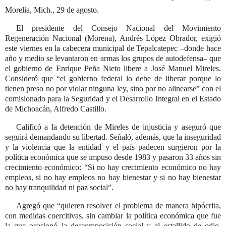
Morelia, Mich., 29 de agosto.
El presidente del Consejo Nacional del Movimiento
Regeneración Nacional (Morena), Andrés López Obrador, exigió
este viernes en la cabecera municipal de Tepalcatepec –donde hace
año y medio se levantaron en armas los grupos de autodefensa– que
el gobierno de Enrique Peña Nieto libere a José Manuel Mireles.
Consideró que
el gobierno federal lo debe de liberar porque lo
tienen preso no por violar ninguna ley, sino por no alinearse
con el
comisionado para la Seguridad y el Desarrollo Integral en el Estado
de Michoacán, Alfredo Castillo.
Calificó a la detención de Mireles de injusticia y aseguró que
seguirá demandando su libertad. Señaló, además, que la inseguridad
y la violencia que la entidad y el país padecen surgieron por la
política económica que se impuso desde 1983 y pasaron 33 años sin
crecimiento económico:
Si no hay crecimiento económico no hay
empleos, si no hay empleos no hay bienestar y si no hay bienestar
no hay tranquilidad ni paz social
.
Agregó que
quieren resolver el problema de manera hipócrita,
con medidas coercitivas, sin cambiar la política económica que fue
la que ocasionó la descomposición social y el estallido de odio,