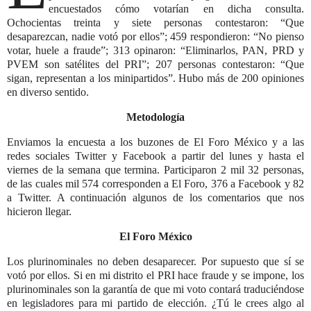
encuestados cómo votarían en dicha consulta.
Ochocientas treinta y siete personas contestaron:
Que
desaparezcan, nadie votó por ellos
; 459 respondieron:
No pienso
votar, huele a fraude
; 313 opinaron:
Eliminarlos, PAN, PRD y
PVEM son satélites del PRI
; 207 personas contestaron:
Que
sigan, representan a los minipartidos
. Hubo más de 200 opiniones
en diverso sentido.
Metodología
Enviamos la encuesta a los buzones de El Foro México y a las
redes sociales Twitter y Facebook a partir del lunes y hasta el
viernes de la semana que termina. Participaron 2 mil 32 personas,
de las cuales mil 574 corresponden a El Foro, 376 a Facebook y 82
a Twitter. A continuación algunos de los comentarios que nos
hicieron llegar.
El Foro México
Los plurinominales no deben desaparecer. Por supuesto que sí se
votó por ellos. Si en mi distrito el PRI hace fraude y se impone, los
plurinominales son la garantía de que mi voto contará traduciéndose
en legisladores para mi partido de elección. ¿Tú le crees algo al