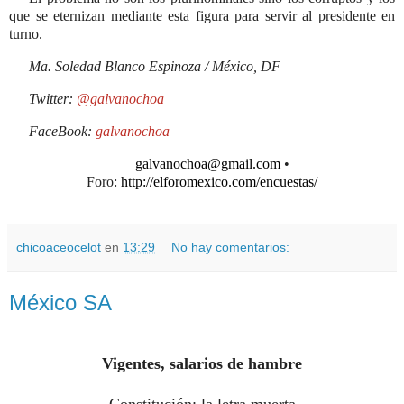
que se eternizan mediante esta figura para servir al presidente en
turno.
Ma. Soledad Blanco Espinoza / México, DF
Twitter:
@galvanochoa
FaceBook:
galvanochoa
galvanochoa@gmail.com
•
Foro:
http://elforomexico.com/encuestas/
chicoaceocelot
en
13:29
No hay comentarios:
México SA
Vigentes, salarios de hambre