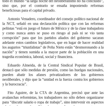
todo el mundo
la larga noche del neoliberalismo no ha concluido
,
sino que, por el contrario se ensaña imponiendo reformas
beneficiosas para el capital privado.
Antonio Venadero, coordinador del consejo político nacional de
la NCT, señaló en una declaración política que con las reformas
peñistas
está en juego el futuro de México y de la clase trabajadora
y como nunca antes se puso en riesgo al país ni se vio tanta
corrupción
para que los partidos aliados del gobierno sacaran
adelante estos cambios legislativos, que en lugar de hacer realidad
los augurios
triunfalistas
de Peña Nieto están
desmoronando a la
nación
y tienen sumida a la mayor parte de la población en una
tragedia económica, laboral, social y financiera.
Eduardo Almeida, de la Central Sindical Popular de Brasil,
destacó que sólo medidas de presión, como las huelgas nacionales,
pueden abatir los afanes privatizadores de los gobiernos
neoliberales, y dijo que la
unidad es la fuerza contra los gobiernos
y la burocracia
.
Fito Aguirre, de la CTA de Argentina, precisó que ante las
avalanchas reformistas, los trabajadores no sólo deben organizarse
para
discutir salario o ropa de trabajo
, sino intervenir en aspectos