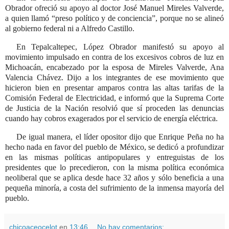
Obrador ofreció su apoyo al doctor José Manuel Mireles Valverde,
a quien llamó
preso político y de conciencia
, porque no se alineó
al gobierno federal ni a Alfredo Castillo.
En Tepalcaltepec, López Obra­dor manifestó su apoyo al
movimiento impulsado en contra de los excesivos cobros de luz en
Michoacán, encabezado por la esposa de Mireles Valverde, Ana
Valencia Chávez. Dijo a los integrantes de ese movimiento que
hicieron bien en presentar amparos contra las altas tarifas de la
Comisión Federal de Electricidad, e informó que la Su­prema Corte
de Justicia de la Nación resolvió que sí proceden las denuncias
cuando hay cobros exagerados por el servicio de energía eléctrica.
De igual manera, el líder opositor dijo que Enrique Peña no ha
hecho nada en favor del pueblo de México, se dedicó a profundizar
en las mismas políticas antipopulares y entreguistas de los
presidentes que lo precedieron, con la misma política económica
neoliberal que se aplica desde hace 32 años y sólo beneficia a una
pequeña minoría, a costa del sufrimiento de la inmensa mayoría del
pueblo.
chicoaceocelot
en
13:46
No hay comentarios: